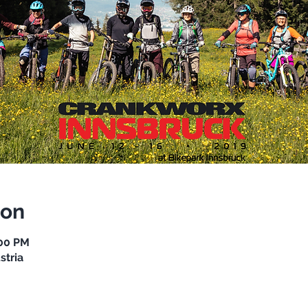
ion
:00 PM
stria