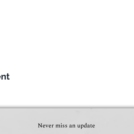
ent
Never miss an update