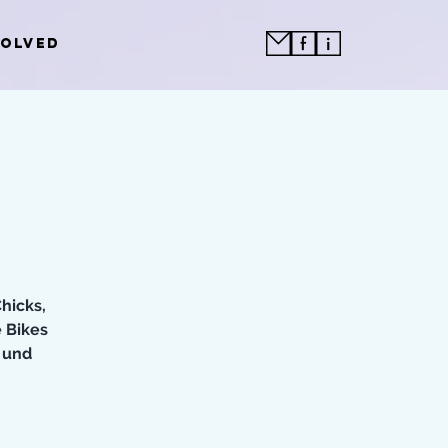
VOLVED
hicks,
 Bikes
 und