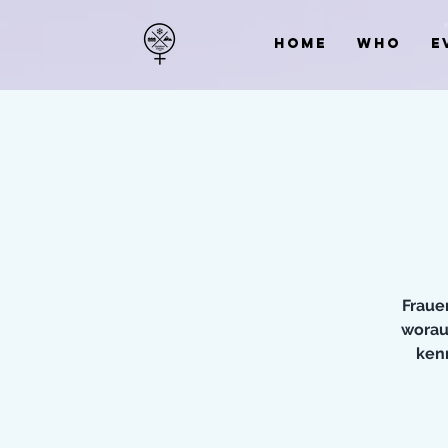
HOME
WHO
E
Fraue
worau
ken