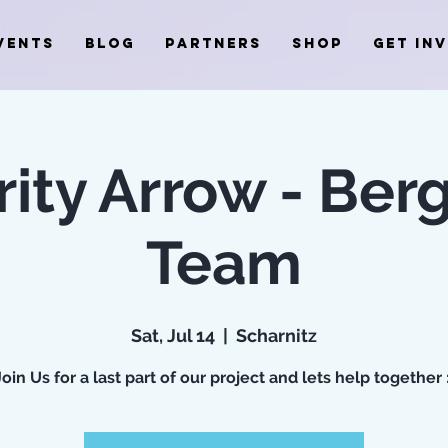
VENTS
BLOG
PARTNERS
SHOP
GET IN
ity Arrow - Ber
Team
Sat, Jul 14
  |  
Scharnitz
Join Us for a last part of our project and lets help together :