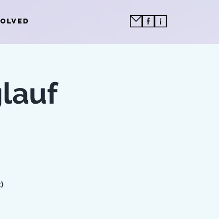
VOLVED
glauf
)