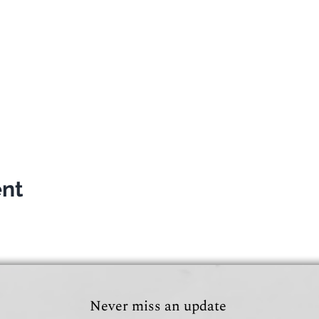
ent
Never miss an update